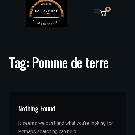
0
T
a
g
:
P
o
m
m
e
d
e
t
e
r
r
e
Nothing Found
It seems we can’t find what you’re looking for.
Perhaps searching can help.