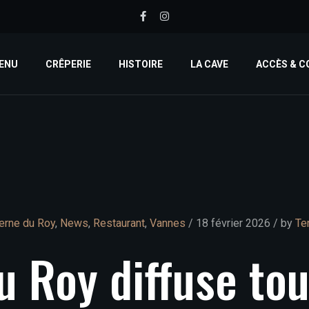
ENU
CRÊPERIE
HISTOIRE
LA CAVE
ACCÈS & 
erne du Roy
,
News
,
Restaurant
,
Vannes
/ 18 février 2026 / by
Te
u
Roy
diffuse
to