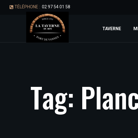
TÉLÉPHONE :
02 97 54 01 58
TAVERNE
M
T
a
g
:
P
l
a
n