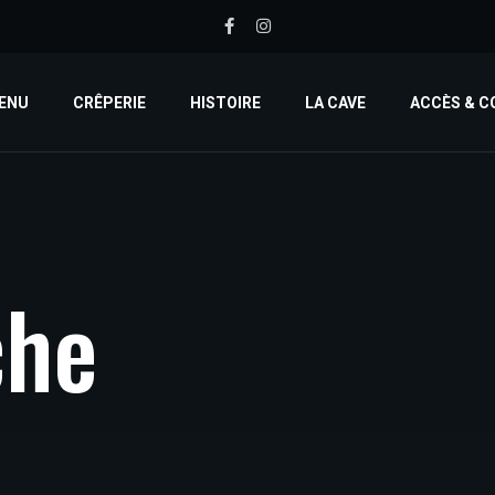
ENU
CRÊPERIE
HISTOIRE
LA CAVE
ACCÈS & 
c
h
e