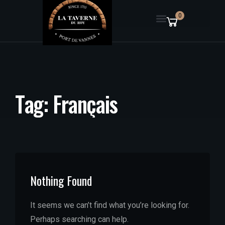
0
T
a
g
:
F
r
a
n
ç
a
i
s
Nothing Found
It seems we can’t find what you’re looking for.
Perhaps searching can help.