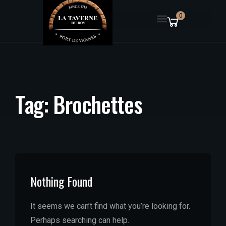
0
T
a
g
:
B
r
o
c
h
e
t
t
e
s
Nothing Found
It seems we can’t find what you’re looking for.
Perhaps searching can help.