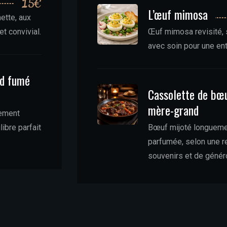
15€
L’œuf mimosa
ette, aux
t convivial.
Œuf mimosa revisité, 
avec soin pour une ent
rd fumé
20€
Cassolette de bœ
mère-grand
tement
libre parfait
Bœuf mijoté longuemen
parfumée, selon une re
souvenirs et de génér