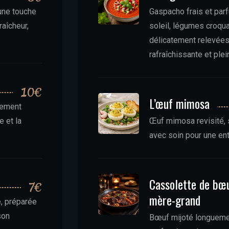
’une touche
Gaspacho frais et par
raîcheur,
soleil, légumes croqu
délicatement relevées,
rafraîchissante et plei
10€
L’œuf mimosa
atement
e et la
Œuf mimosa revisité, 
avec soin pour une ent
Cassolette de bœ
7€
mère-grand
, préparée
son
Bœuf mijoté longuemen