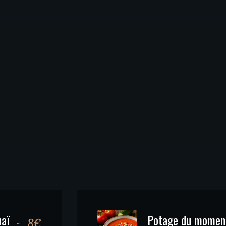
haï
Potage du momen
8€