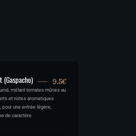
t (Gaspacho)
9.5€
fumé, mêlant tomates mûries au
ants et notes aromatiques
 pour une entrée légère,
ne de caractère.