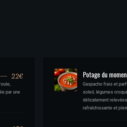
Potage du momen
22€
route,
Gaspacho frais et par
vée par une
soleil, légumes croqu
délicatement relevées,
rafraîchissante et plei