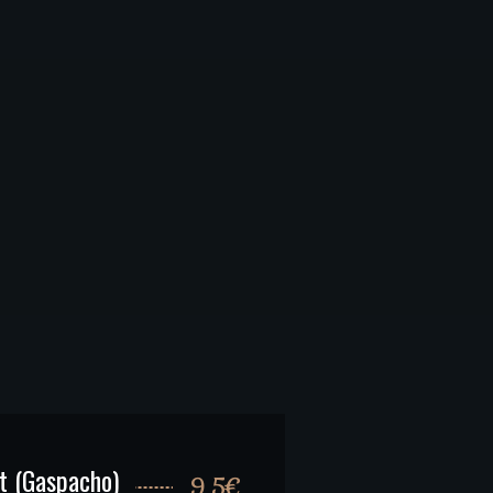
t (Gaspacho)
9.5€