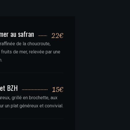
mer au safran
22€
raffinée de la choucroute,
fruits de mer, relevée par une
n.
let BZH
15€
reux, grillé en brochette, aux
r un plat généreux et convivial.