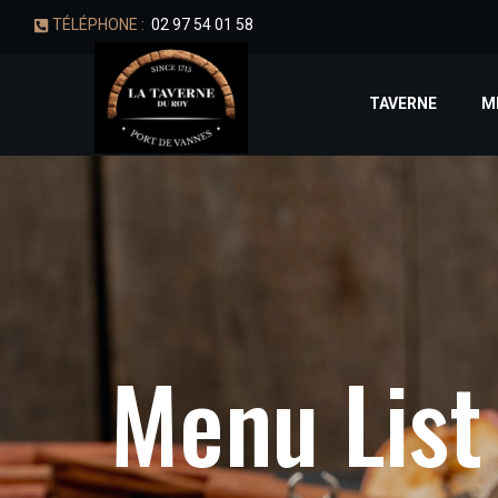
TÉLÉPHONE :
02 97 54 01 58
TAVERNE
M
M
e
n
u
L
i
s
t