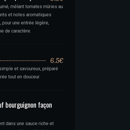
fumé, mêlant tomates mûries au
ants et notes aromatiques
 pour une entrée légère,
ne de caractère.
6.5€
simple et savoureux, préparé
rée tout en douceur.
uf bourguignon façon
18€
t dans une sauce riche et