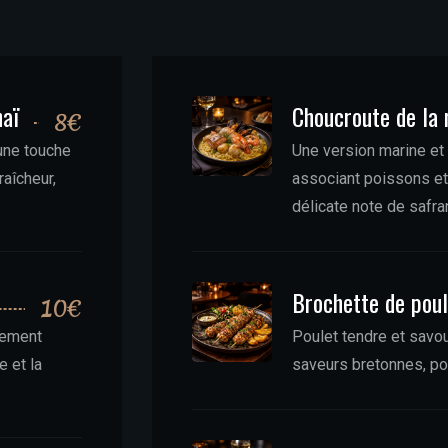
haï
Choucroute de la 
8€
’une touche
Une version marine et 
raîcheur,
associant poissons et 
délicate note de safra
Brochette de pou
10€
atement
Poulet tendre et savou
e et la
saveurs bretonnes, pou